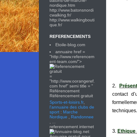
batons-de-marche-
nordique.htm
http://
www.batonsnordi
cwalking.fr/
http://
www.walkingbouti
que.fr/
REFERENCEMENTS
Etoile-blog.com
annuaire href =
"http://www.referencem
ent-team.com/">
=
"http://www.oorangeref.
2.
Présent
com href" semi title = "
Référencement
contact d’
Référencement gratuit
formelleme
Sports-et-loisirs.fr
,
l'annuaire des clubs de
techniques. 
sport
:
Marche
Nordique
,
Randonnee
, ...
referencement internet
3.
Ethique