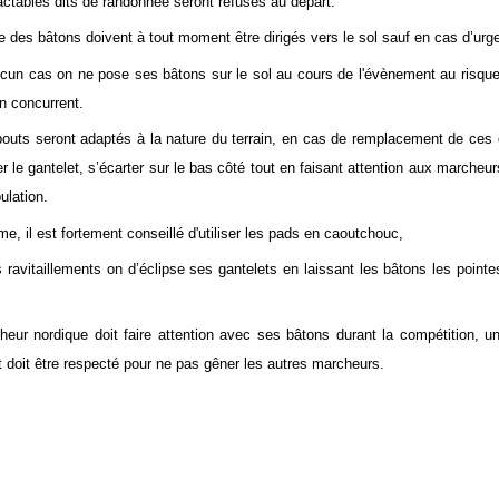
ractables dits de randonnée seront refusés au départ.
e des bâtons doivent à tout moment être dirigés vers le sol sauf en cas d’urg
cun cas on ne pose ses bâtons sur le sol au cours de l'é
vènement
au risque
n concurrent.
uts seront adaptés à la nature du terrain, en cas de remplacement de ces 
er le gantelet, s’écarter sur le bas côté tout en faisant attention aux marcheur
ulation.
me, il est fortement conseillé d'utiliser les pads en caoutchouc,
 ravitaillements on d’éclipse ses gantelets en laissant les bâtons les pointe
eur nordique doit faire attention avec ses bâtons durant la compétition, 
t doit être respecté pour ne pas gêner les autres marcheurs.