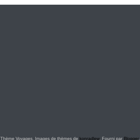
Thème Voyages. Images de thèmes de
konradlew
. Fourni par
Blogger
.