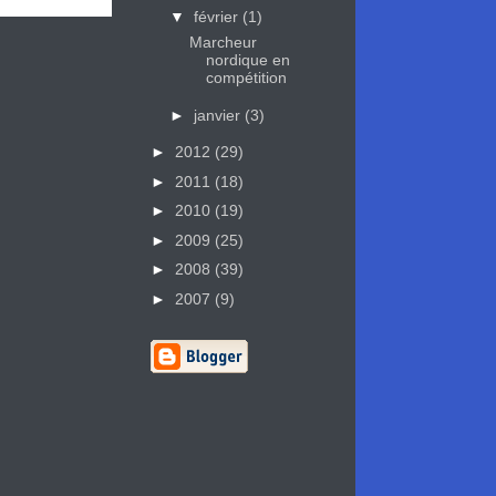
▼
février
(1)
Marcheur
nordique en
compétition
►
janvier
(3)
►
2012
(29)
►
2011
(18)
►
2010
(19)
►
2009
(25)
►
2008
(39)
►
2007
(9)