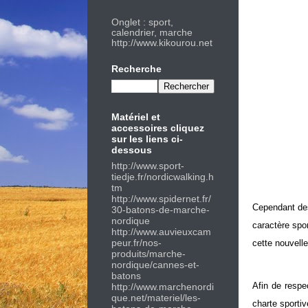
Onglet : sport,
calendrier, marche
http://www.kikourou.net
Recherche
Matériel et
accessoires cliquez
sur les liens ci-
dessous
http://
www.sport-
tiedje.fr/nordicwalking.h
tm
http://
www.spidernet.fr/
Cependant des
30-batons-de-marche-
nordique
caractère spor
http://
www.auvieuxcam
peur.fr/nos-
cette nouvelle
produits/marche-
nordique/cannes-et-
batons
Afin de respe
http://w
ww.marchenordi
que.net/materiel/les-
charte sportiv