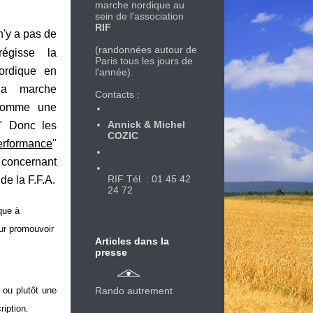
marche nordique au
sein de l'association
RIF
 n'y a pas de
(randonnées autour de
régisse la
Paris tous les jours de
ordique en
l'année).
 la marche
Contacts :
 comme une
Annick & Michel
r " Donc les
COZIC
erformance
''
r concernant
RIF Tél. : 01 45 42
de la F.F.A.
24 72
que à
our promouvoir
Articles dans la
presse
 ou plutôt une
Rando autrement
ription.