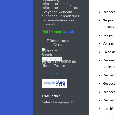
referencement de sites
-
voyance webcam
-
Respect
gunsbach
-
ebook droit
de revente
Annuaire
Ne pas j
pronostic
conserv
Référencer
Gratuit
Les part
Référencement
Venir pr
Gratuit
L’aide d
Ce site est enregistr� sur l´
annuaire
dans la cat�gorie >
Sports d'hiver
L’essent
participa
Respect 
Respect 
Respect 
Traduction
Respect 
Select Language
▼
Les bât