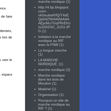
marche nordique
(1)
http://4.bp.blogspot.
ence.
com/-
vkGeubwlVfQ/T4sE
 de faire
Qp64ZNI/AAAAAAA
AEjs/Mu7GqPRrEhU
/s320/DSC_0153.JP
G
(1)
derniers,
Initiation à la marche
s lors de
nordique au RIF
avec la FNW
(1)
La longue marche
(1)
LA MARCHE
s vers le
NORDIQUE.
(1)
marche nordique
(2)
un espace
Marche nordique
dans les bois de
Meudon
(1)
Matériel
(1)
Organisation
(1)
Pourquoi un site de
marche nordique au
RIF ?
(1)