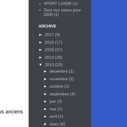
SPORT LOISIR
(1)
Tous nos voeux pour
2008
(1)
ARCHIVE
►
2017
(9)
►
2016
(17)
►
2015
(27)
►
2014
(25)
▼
2013
(23)
►
décembre
(1)
►
novembre
(2)
►
octobre
(2)
►
septembre
(4)
►
juin
(3)
►
mai
(2)
lus anciens
►
avril
(1)
►
mars
(4)