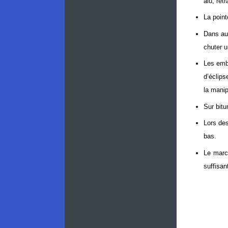
alu, rét
La point
Dans au
chuter u
Les embo
d’éclips
la manip
Sur bitu
Lors des
bas.
Le march
suffisan