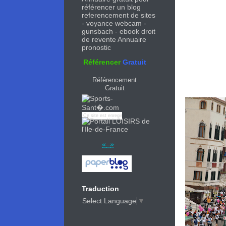
referencement de sites
-
voyance webcam
-
gunsbach
-
ebook droit
de revente
Annuaire
pronostic
Référencer
Gratuit
Référencement
Gratuit
Ce site est enregistr� sur l´
annuaire
dans la cat�gorie >
Sports d'hiver
Traduction
Select Language
▼