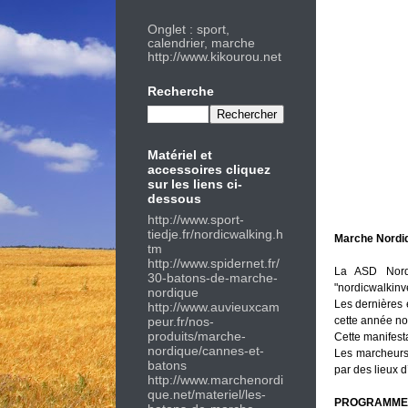
Onglet : sport,
calendrier, marche
http://www.kikourou.net
Recherche
Matériel et
accessoires cliquez
sur les liens ci-
dessous
http://
www.sport-
tiedje.fr/nordicwalking.h
Marche Nordiqu
tm
http://
www.spidernet.fr/
La ASD Nordi
30-batons-de-marche-
"nordicwalkinv
nordique
Les dernières 
http://
www.auvieuxcam
peur.fr/nos-
cette année n
produits/marche-
Cette manifesta
nordique/cannes-et-
Les marcheurs 
batons
par des lieux 
http://w
ww.marchenordi
que.net/materiel/les-
PROGRAMME