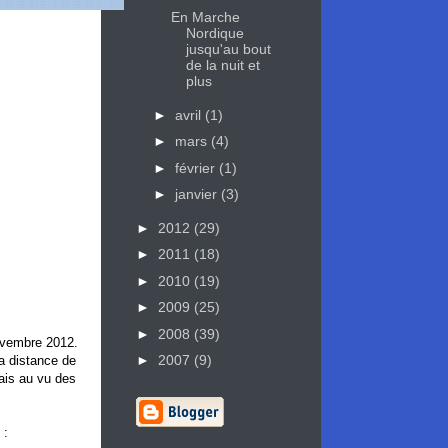
En Marche
Nordique
jusqu'au bout
de la nuit et
plus
►
avril
(1)
►
mars
(4)
►
février
(1)
►
janvier
(3)
►
2012
(29)
►
2011
(18)
►
2010
(19)
►
2009
(25)
►
2008
(39)
novembre 2012.
►
2007
(9)
la distance de
mais au vu des
 :