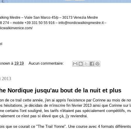
lking Mestre – Viale San Marco 45/p – 30173 Venezia Mestre
8 274 – mobile +39 331 50 55 916 – info@nordicwalkingmestre.it –
dicwalkinvenice.com/
el
known
à
19:19
Aucun commentaire:
i 2013
e Nordique jusqu'au bout de la nuit et plus
on de ce trail cette année, j'en ai appris l'existence par Corinne au mois de 
 hésitations, je décidais de m'inscrire fin février 2013 ainsi que Corinne sur 
 certains l'ont souligné, les tarifs n'étaient pas spécialement compétitifs, 
inalement ce n'est pas si élevé que çà, j'y reviendrai.
fois que se courait ce "The Trail Yonne". Une course avec 4 formats différents