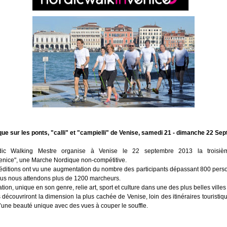
e sur les ponts, "calli" et "campielli" de Venise,
samedi 21 - dimanche 22 Sep
c Walking Mestre organise à Venise le 22 septembre 2013 la troisiè
enice", une Marche Nordique non-compétitive.
éditions ont vu une augmentation du nombre des participants dépassant 800 per
ous nous attendons plus de 1200 marcheurs.
tion, unique en son genre, relie art, sport et culture dans une des plus belles vill
découvriront la dimension la plus cachée de Venise, loin des itinéraires touristiq
d’une beauté unique avec des vues à couper le souffle.