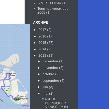
SPORT LOISIR
(1)
Tous nos voeux pour
2008
(1)
ARCHIVE
►
2017
(9)
►
2016
(17)
►
2015
(27)
►
2014
(25)
▼
2013
(23)
►
décembre
(1)
►
novembre
(2)
►
octobre
(2)
►
septembre
(4)
►
juin
(3)
▼
mai
(2)
MARCHE
NORDIQUE à
VENISE (Italie)