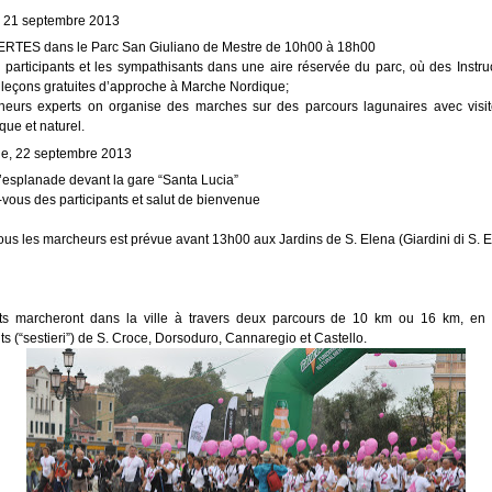
 21 septembre 2013
ES dans le Parc San Giuliano de Mestre de 10h00 à 18h00
participants et les sympathisants dans une aire réservée du parc, où des Instruc
leçons gratuites d’approche à Marche Nordique;
heurs experts on organise des marches sur des parcours lagunaires avec visit
ique et naturel.
e, 22 septembre 2013
esplanade devant la gare “Santa Lucia”
vous des participants et salut de bienvenue
 tous les marcheurs est prévue avant 13h00 aux Jardins de S. Elena (Giardini di S. 
nts marcheront dans la ville à travers deux parcours de 10 km ou 16 km, en 
s (“sestieri”) de S. Croce, Dorsoduro, Cannaregio et Castello.