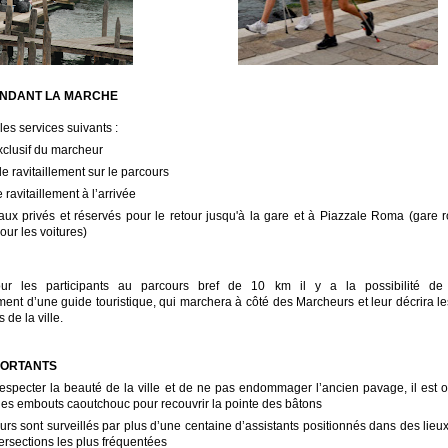
ENDANT LA MARCHE
 les services suivants :
xclusif du marcheur
de ravitaillement sur le parcours
 ravitaillement à l’arrivée
ux privés et réservés pour le retour jusqu'à la gare et à Piazzale Roma (gare r
our les voitures)
ur les participants au parcours bref de 10 km il y a la possibilité de 
nt d’une guide touristique, qui marchera à côté des Marcheurs et leur décrira les
 de la ville.
PORTANTS
respecter la beauté de la ville et de ne pas endommager l’ancien pavage, il est o
r les embouts caoutchouc pour recouvrir la pointe des bâtons
urs sont surveillés par plus d’une centaine d’assistants positionnés dans des lieux
tersections les plus fréquentées