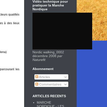
Vidéo technique pour
pratiquer la Marche
Nordique
teurs qualifiés
es à des lieux
Nordic walking_0002
Elena)
décembre 2008
par
Naturefit
Abonnement
parcourant les
Articles
Commentaires
ARTICLES RECENTS
MARCHE
NORDIQUE - LES