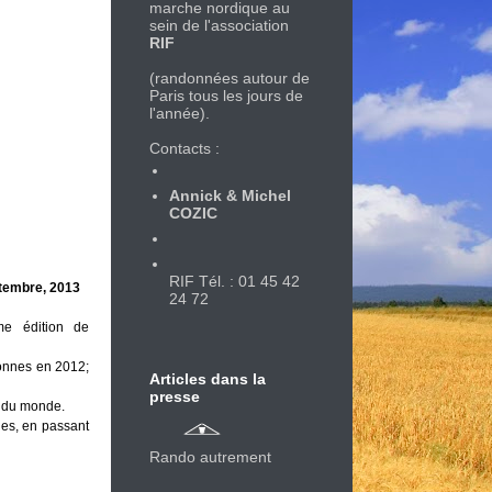
marche nordique au
sein de l'association
RIF
(randonnées autour de
Paris tous les jours de
l'année).
Contacts :
Annick & Michel
COZIC
RIF Tél. : 01 45 42
tembre, 2013
24 72
me édition de
sonnes en 2012;
Articles dans la
presse
es du monde.
ues, en passant
Rando autrement