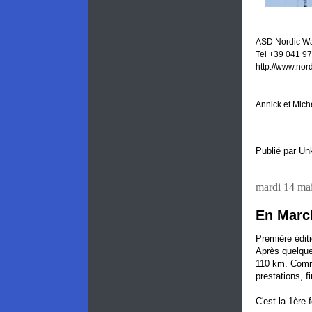
ASD Nordic Wa
Tel +39 041 97
http://www.nor
Annick et Mich
Publié par
Un
mardi 14 ma
En March
Première éditi
Après quelques
110 km. Comme
prestations, f
C'est la 1ère 