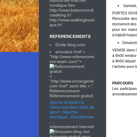
batons-de-marche-
nordique.htm
Samedi,
http://
www.batonsnordi
PORTES OUVERT
cwalking.fr/
Rencontre des 
http://
www.walkingbouti
donneront des 
que.fr/
pour les marc
d’intérêt histor
REFERENCEMENTS
Dimanch
Etoile-blog.com
VENISE dans l’
annuaire href =
à 8h00 rendez-
"http://www.referencem
ent-team.com/">
à 9h00 départ
l’arrivée pour
=
"http://www.oorangeref.
PARCOURS
com href" semi title = "
Les participa
Référencement
arrondissement
Référencement gratuit
Sports-et-loisirs.fr
,
l'annuaire des clubs de
sport
:
Marche
Nordique
,
Randonnee
, ...
referencement internet