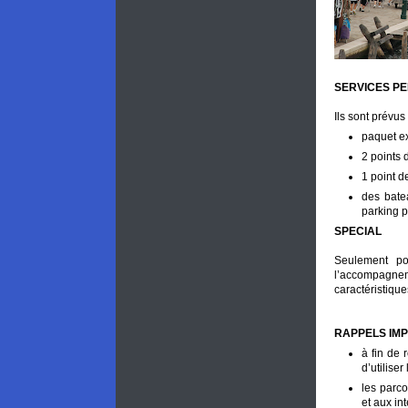
SERVICES P
Ils sont prévus
paquet e
2 points 
1 point de
des batea
parking p
SPECIAL
Seulement po
l’accompagneme
caractéristiques
RAPPELS IM
à fin de 
d’utilise
les parco
et aux in