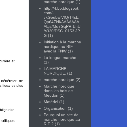
marche nordique
(1)
http://4.bp.blogspot.
com/-
vkGeubwlVfQ/T4sE
Qp64ZNI/AAAAAAA
AEjs/Mu7GqPRrEhU
/s320/DSC_0153.JP
G
(1)
Initiation à la marche
nordique au RIF
avec la FNW
(1)
La longue marche
outière et
(1)
LA MARCHE
NORDIQUE.
(1)
marche nordique
(2)
bénéficier de
 lieux les plus
Marche nordique
dans les bois de
Meudon
(1)
Matériel
(1)
Organisation
(1)
bligatoire
Pourquoi un site de
marche nordique au
 critiques
RIF ?
(1)