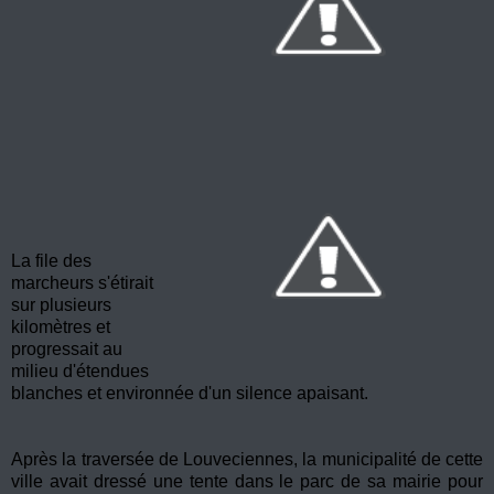
La file des
marcheurs s'étirait
sur plusieurs
kilomètres et
progressait au
milieu d'étendues
blanches et environnée d'un silence apaisant.
Après la traversée de Louveciennes, la municipalité de cette
ville avait dressé une tente dans le parc de sa mairie pour