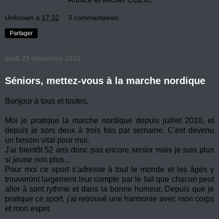
Unknown
à
17:32
3 commentaires:
Partager
jeudi 23 décembre 2010
Séniors, mettez-vous à la marche nordique
Bonjour à tous et toutes,
Moi je pratique la marche nordique depuis juillet 2010, et
depuis je sors deux à trois fois par semaine. C'est devenu
un besoin vital pour moi.
J'ai bientôt 52 ans donc pas encore senior mais je suis plus
si jeune non plus...
Pour moi ce sport s'adresse à tout le monde et les âgés y
trouveront largement leur compte par le fait que chacun peut
aller à sont rythme et dans la bonne humeur. Depuis que je
pratique ce sport, j'ai retrouvé une harmonie avec mon corps
et mon esprit.