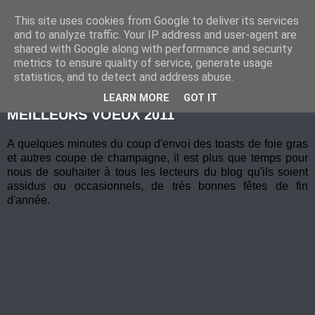
This site uses cookies from Google to deliver its services
Marche Nordique au RIF
and to analyze traffic. Your IP address and user-agent are
shared with Google along with performance and security
metrics to ensure quality of service, generate usage
statistics, and to detect and address abuse.
mercredi 29 décembre 2010
LEARN MORE
GOT IT
MEILLEURS VOEUX 2011
A quelques minutes du coup d'envoi des toasts de foie gras
et autres coupe de champagne, il est plus que temps pour
nous de souhaiter à tous les lecteurs du blog qu'ils soient
assidus ou occasionnels, de très bonnes fêtes de fin
d'année.