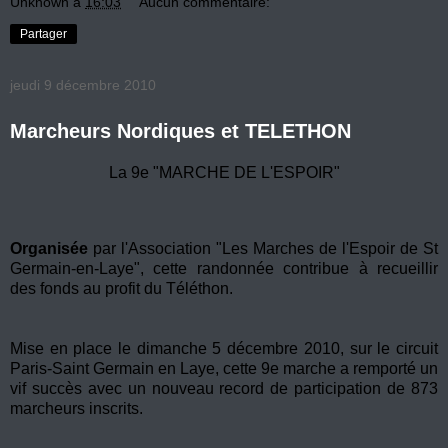
Unknown
à
16:03
Aucun commentaire:
Partager
jeudi 9 décembre 2010
Marcheurs Nordiques et TELETHON
La 9e "MARCHE DE L'ESPOIR"
Organisée
par l'Association "Les Marches de l'Espoir de St
Germain-en-Laye", cette randonnée contribue à recueillir
des fonds au profit du Téléthon.
Mise en place le dimanche 5 décembre 2010, sur le circuit
Paris-Saint Germain en Laye, cette 9e marche a remporté un
vif succès avec un nouveau record de participation de 873
marcheurs inscrits.