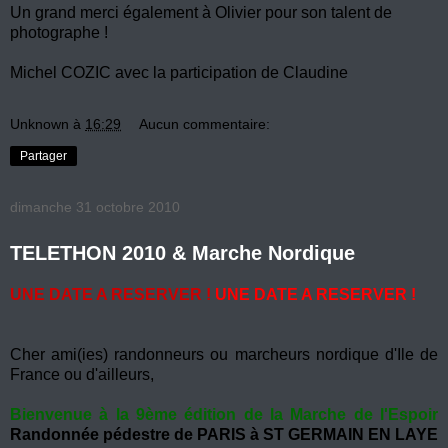
Un grand merci également à Olivier pour son talent de
photographe !
Michel COZIC avec la participation de Claudine
Unknown
à
16:29
Aucun commentaire:
Partager
dimanche 31 octobre 2010
TELETHON 2010 & Marche Nordique
UNE DATE A RESERVER !
UNE DATE A RESERVER !
Cher ami(ies) randonneurs ou marcheurs nordique d'Ile de
France ou d'ailleurs,
Bienvenue à la 9ème édition de la Marche de l'Espoir
Randonnée pédestre de PARIS à ST GERMAIN EN LAYE