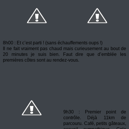
8h00 : Et c’est parti ! (sans échauffements oups !)
Il ne fait vraiment pas chaud mais curieusement au bout de
20 minutes je suis bien. Faut dire que d’emblée les
premières côtes sont au rendez-vous.
9h30 : Premier point de
contrôle. Déjà 11km de
parcouru. Café, petits gâteaux,