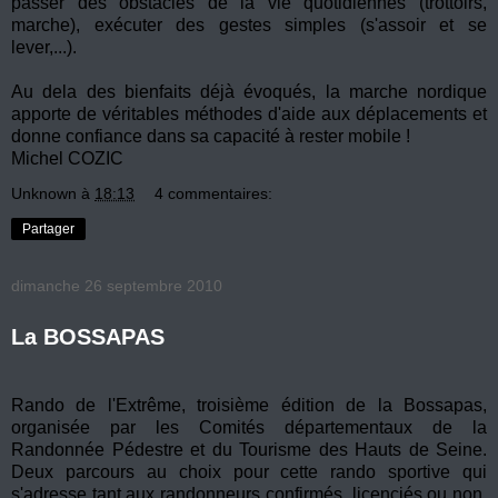
passer des obstacles de la vie quotidiennes (trottoirs,
marche), exécuter des gestes simples (s'assoir et se
lever,...).
Au dela des bienfaits déjà évoqués, la marche nordique
apporte de véritables méthodes d'aide aux déplacements et
donne confiance dans sa capacité à rester mobile !
Michel COZIC
Unknown
à
18:13
4 commentaires:
Partager
dimanche 26 septembre 2010
La BOSSAPAS
Rando de l'Extrême, troisième édition de la Bossapas,
organisée par les Comités départementaux de la
Randonnée Pédestre et du Tourisme des Hauts de Seine.
Deux parcours au choix pour cette rando sportive qui
s'adresse tant aux randonneurs confirmés, licenciés ou non,