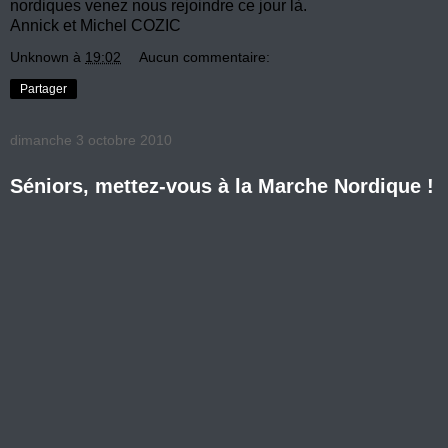
nordiques venez nous rejoindre ce jour là.
Annick et Michel COZIC
Unknown
à
19:02
Aucun commentaire:
Partager
dimanche 3 octobre 2010
Séniors, mettez-vous à la Marche Nordique !