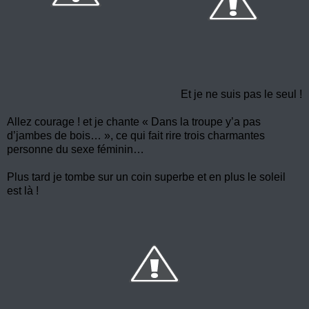
Et je ne suis pas le seul !
Allez courage ! et je chante « Dans la troupe y’a pas
d’jambes de bois… », ce qui fait rire trois charmantes
personne du sexe féminin…
Plus tard je tombe sur un coin superbe et en plus le soleil
est là !