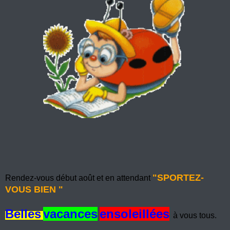
"SPORTEZ-
Rendez-vous début août et en attendant
VOUS BIEN "
Belles
vacances
ensoleillées
à vous tous.