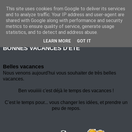
This site uses cookies from Google to deliver its services
Marche Nordique au RIF
and to analyze traffic. Your IP address and user-agent are
shared with Google along with performance and security
metrics to ensure quality of service, generate usage
statistics, and to detect and address abuse.
mercredi 6 juillet 2016
LEARN MORE
GOT IT
BONNES VACANCES D'ETE
Belles vacances
Nous venons aujourd'hui vous souhaiter de très belles
vacances.
Ben vouiiiii c'est déjà le temps des vacances !
C'est le temps pour... vous changer les idées, et prendre un
peu de repos.