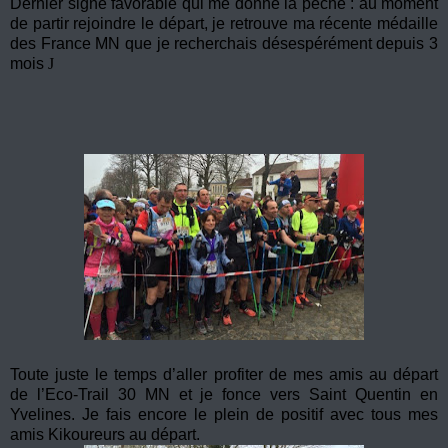
Dernier signe favorable qui me donne la pêche : au moment
de partir rejoindre le départ, je retrouve ma récente médaille
des France MN que je recherchais désespérément depuis 3
mois
J
Toute juste le temps d’aller profiter de mes amis au départ
de l’Eco-Trail 30 MN et je fonce vers Saint Quentin en
Yvelines. Je fais encore le plein de positif avec tous mes
amis Kikoureurs au départ.