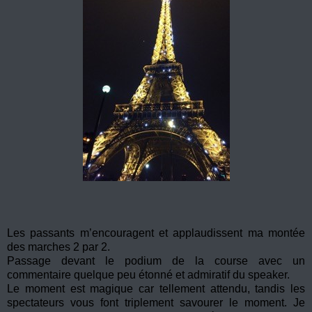
Les passants m’encouragent et applaudissent ma montée
des marches 2 par 2.
Passage devant le podium de la course avec un
commentaire quelque peu étonné et admiratif du speaker.
Le moment est magique car tellement attendu, tandis les
spectateurs vous font triplement savourer le moment. Je