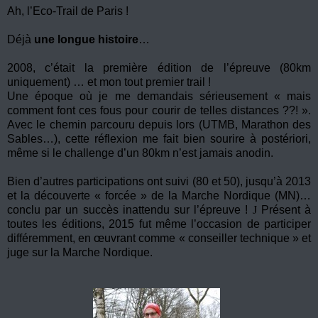
Ah, l’Eco-Trail de Paris !
Déjà
une longue histoire
…
2008, c’était la première édition de l’épreuve (80km
uniquement) … et mon tout premier trail !
Une époque où je me demandais sérieusement « mais
comment font ces fous pour courir de telles distances ??! ».
Avec le chemin parcouru depuis lors (UTMB, Marathon des
Sables…), cette réflexion me fait bien sourire à postériori,
même si le challenge d’un 80km n’est jamais anodin.
Bien d’autres participations ont suivi (80 et 50), jusqu’à 2013
et la découverte « forcée » de la Marche Nordique (MN)…
conclu par un succès inattendu sur l’épreuve !
J
Présent à
toutes les éditions, 2015 fut même l’occasion de participer
différemment, en œuvrant comme « conseiller technique » et
juge sur la Marche Nordique.