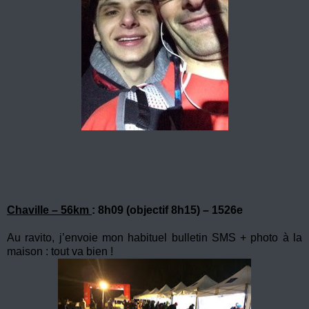
Chaville – 56km
: 8h09 (objectif 8h15) – 1526e
Au ravito, j’envoie mon habituel bulletin SMS + photo à la
maison : tout va bien !