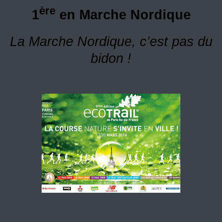
ère
1
en Marche Nordique
La Marche Nordique, c’est pas du
bidon !