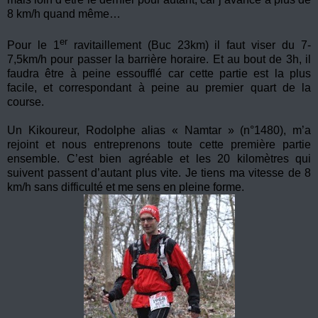
8 km/h quand même…
er
Pour le 1
ravitaillement (Buc 23km) il faut viser du 7-
7,5km/h pour passer la barrière horaire. Et au bout de 3h, il
faudra être à peine essoufflé car cette partie est la plus
facile, et correspondant à peine au premier quart de la
course.
Un Kikoureur, Rodolphe alias « Namtar » (n°1480), m’a
rejoint et nous entreprenons toute cette première partie
ensemble. C’est bien agréable et les 20 kilomètres qui
suivent passent d’autant plus vite. Je tiens ma vitesse de 8
km/h sans difficulté et me sens en pleine forme.