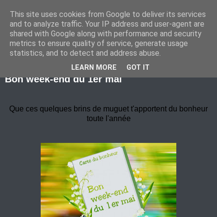
This site uses cookies from Google to deliver its services
Marche Nordique au RIF
and to analyze traffic. Your IP address and user-agent are
shared with Google along with performance and security
metrics to ensure quality of service, generate usage
statistics, and to detect and address abuse.
vendredi 29 avril 2016
LEARN MORE
GOT IT
Bon week-end du 1er mai
Que ces quelques brins de muguet t'apportent du bonheur
toute l'année