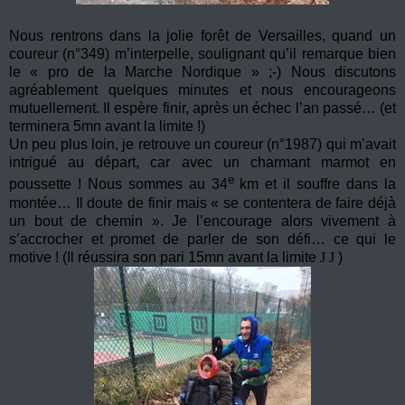
Nous rentrons dans la jolie forêt de Versailles, quand un
coureur (n°349) m’interpelle, soulignant qu’il remarque bien
le « pro de la Marche Nordique » ;-) Nous discutons
agréablement quelques minutes et nous encourageons
mutuellement. Il espère finir, après un échec l’an passé… (et
terminera 5mn avant la limite !)
Un peu plus loin, je retrouve un coureur (n°1987) qui m’avait
intrigué au départ, car avec un charmant marmot en
e
poussette ! Nous sommes au 34
km et il souffre dans la
montée… Il doute de finir mais « se contentera de faire déjà
un bout de chemin ». Je l’encourage alors vivement à
s’accrocher et promet de parler de son défi… ce qui le
motive ! (Il réussira son pari 15mn avant la limite
J
J
)