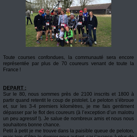
Toute courses confondues, la communauté sera encore
représentée par plus de 70 coureurs venant de toute la
France !
DEPART :
Sur le 80, nous sommes près de 2100 inscrits et 1800 à
partir quand retentit le coup de pistolet. Le peloton s’ébroue
et, sur les 3-4 premiers kilomètres, je me fais gentiment
dépasser par le flot des coureurs (à l’exception d’un malotru
un peu agressif !). Je salue de nombreux amis et nous nous
souhaitons bonne chance.
Petit à petit je me trouve dans la paisible queue de peloton,
mais loin d’être le dernier pour autant, car j’avance à plus de