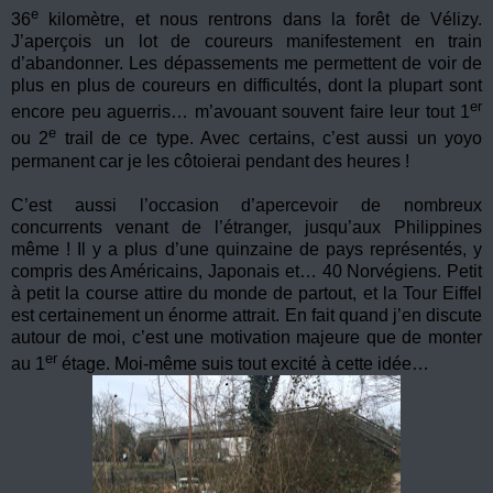
e
36
kilomètre, et nous rentrons dans la forêt de Vélizy.
J’aperçois un lot de coureurs manifestement en train
d’abandonner. Les dépassements me permettent de voir de
plus en plus de coureurs en difficultés, dont la plupart sont
er
encore peu aguerris… m’avouant souvent faire leur tout 1
e
ou 2
trail de ce type. Avec certains, c’est aussi un yoyo
permanent car je les côtoierai pendant des heures !
C’est aussi l’occasion d’apercevoir de nombreux
concurrents venant de l’étranger, jusqu’aux Philippines
même ! Il y a plus d’une quinzaine de pays représentés, y
compris des Américains, Japonais et… 40 Norvégiens. Petit
à petit la course attire du monde de partout, et la Tour Eiffel
est certainement un énorme attrait. En fait quand j’en discute
autour de moi, c’est une motivation majeure que de monter
er
au 1
étage. Moi-même suis tout excité à cette idée…