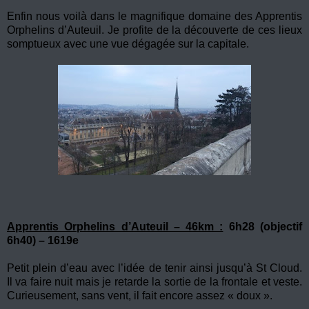
Enfin nous voilà dans le magnifique domaine des Apprentis
Orphelins d’Auteuil. Je profite de la découverte de ces lieux
somptueux avec une vue dégagée sur la capitale.
Apprentis Orphelins d’Auteuil – 46km :
6h28 (objectif
6h40) – 1619e
Petit plein d’eau avec l’idée de tenir ainsi jusqu’à St Cloud.
Il va faire nuit mais je retarde la sortie de la frontale et veste.
Curieusement, sans vent, il fait encore assez « doux ».