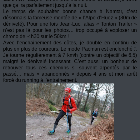
que ça ira parfaitement jusqu’à la nuit.
Le temps de souhaiter bonne chance à Namtar, c’est
désormais la fameuse montée de « l’Alpe d’Huez » (80m de
dénivelé). Pour une fois Jean-Luc, alias « Tonton Trailer »
n’est pas là pour les photos… trop occupé à exploser un
chrono de -4h30 sur le 50km !
Avec l’enchainement des côtes, je double en continu de
plus en plus de coureurs. Le mode Pacman est enclenché
J
.
Je tourne régulièrement à 7 km/h (contre un objectif de 6,5)
malgré le dénivelé incessant. C’est aussi un bonheur de
retrouver tous ces chemins si souvent arpentés par le
passé… mais « abandonnés » depuis 4 ans et mon arrêt
forcé du running à l’entrainement.