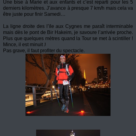
Une bise à Marie et aux enfants et c’est reparti pour les 5
derniers kilomètres. J’avance à presque 7 km/h mais cela va
être juste pour finir Samedi…
La ligne droite des l’ïle aux Cygnes me paraît interminable
mais dès le pont de Bir Hakeim, je savoure l’arrivée proche.
Plus que quelques mètres quand la Tour se met à scintiller !
Mince, il est minuit
J
Pas grave, il faut profiter du spectacle.