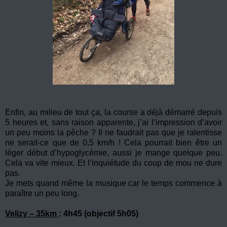
Enfin, au milieu de tout ça, la course a déjà démarré depuis
5 heures et, sans raison apparente, j’ai l’impression d’avoir
un peu moins la pêche ? Il ne faudrait pas que je ralentisse
ne serait-ce que de 0,5 km/h ! Cela pourrait bien être un
léger début d’hypoglycémie, aussi je mange quelque peu.
Cela va vite mieux. Et l’inquiétude du coup de mou ne dure
pas.
Je mets quand même la musique car le temps commence à
paraître un peu long.
Velizy – 35km
: 4h45 (objectif 5h05)