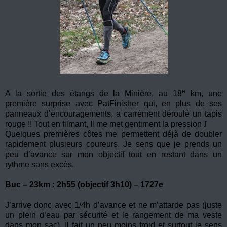
e
A la sortie des étangs de la Minière, au 18
km, une
première surprise avec PatFinisher qui, en plus de ses
panneaux d’encouragements, a carrément déroulé un tapis
rouge !! Tout en filmant, Il me met gentiment la pression
J
Quelques premières côtes me permettent déjà de doubler
rapidement plusieurs coureurs. Je sens que je prends un
peu d’avance sur mon objectif tout en restant dans un
rythme sans excès.
Buc – 23km :
2h55 (objectif 3h10) – 1727e
J’arrive donc avec 1/4h d’avance et ne m’attarde pas (juste
un plein d’eau par sécurité et le rangement de ma veste
dans mon sac). Il fait un peu moins froid et surtout je sens