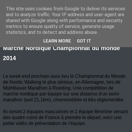
This site uses cookies from Google to deliver its services
Marche Nordique au RIF
and to analyze traffic. Your IP address and user-agent are
shared with Google along with performance and security
metrics to ensure quality of service, generate usage
statistics, and to detect and address abuse.
mercredi 21 mai 2014
LEARN MORE
GOT IT
Marche Nordique Championnat du monde
2014
Le week-end prochain aura lieu le Championnat du Monde
de Nordic Walking le plus sérieux, en Allemagne, lors de
Mülhlbauer Marathon à Roeding. Une compétition de
marche nordique par équipe sur une distance d'un semi-
marathon (soit 21,1km), chronométrée et très réglementée.
Ils seront 2 équipes masculines et 1 équipe féminine venant
des quatre coins de France à prendre le départ, voici une
petite vidéo de présentation de l'équipe.