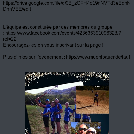
https://drive.google.com/file/d/0B_zCFH4o19nNVTd3eEdnN
DhhVEE/edit
L'équipe est constituée par des membres du groupe
:
https://www.facebook.com/events/423636391096328/?
ref=22
Encouragez-les en vous inscrivant sur la page !
Plus d'infos sur l’événement :
http://www.muehlbauer.de/lauf