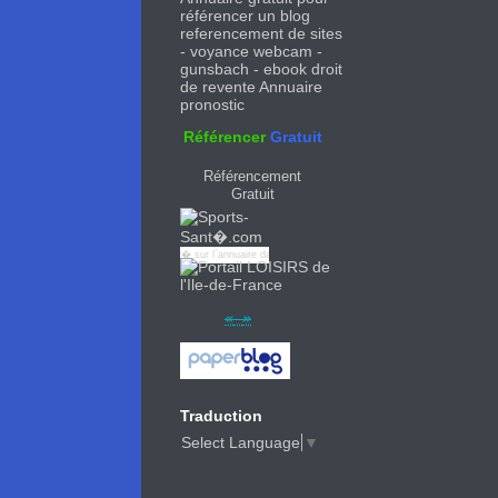
referencement de sites
-
voyance webcam
-
gunsbach
-
ebook droit
de revente
Annuaire
pronostic
Référencer
Gratuit
Référencement
Gratuit
Ce site est enregistr� sur l´
annuaire
dans la cat�gorie >
Sports d'hiver
Traduction
Select Language
▼