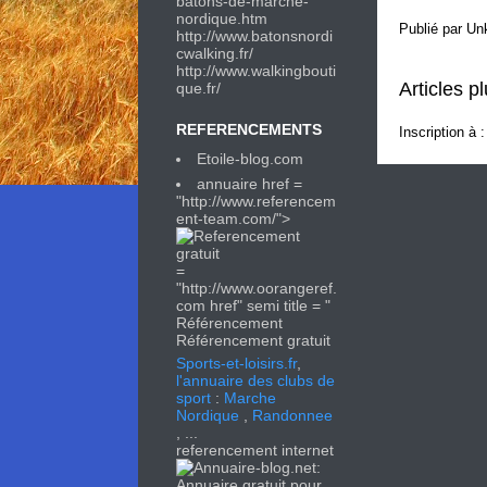
batons-de-marche-
nordique.htm
Publié par
Un
http://
www.batonsnordi
cwalking.fr/
http://
www.walkingbouti
Articles p
que.fr/
REFERENCEMENTS
Inscription à 
Etoile-blog.com
annuaire href =
"http://www.referencem
ent-team.com/">
=
"http://www.oorangeref.
com href" semi title = "
Référencement
Référencement gratuit
Sports-et-loisirs.fr
,
l'annuaire des clubs de
sport
:
Marche
Nordique
,
Randonnee
, ...
referencement internet