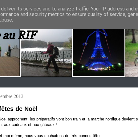
deliver its services and to analyze traffic. Your IP address and 
formance and security metrics to ensure quality of service, gen
abuse.
 au RIF
cembre 2013
fêtes de Noël
oël approchent, les préparatifs vont bon train et la marche nordique devient 
ant aux cadeaux et aux gâteaux !
et moi-même, nous vous souhaitons de très bonnes fêtes.