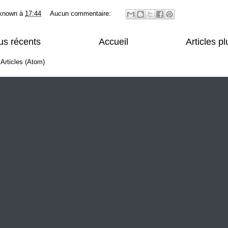
known
à
17:44
Aucun commentaire:
lus récents
Accueil
Articles p
:
Articles (Atom)