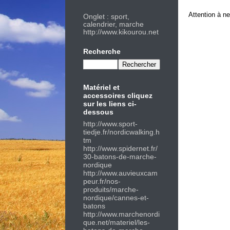
Attention à ne
Onglet : sport,
calendrier, marche
http://www.kikourou.net
Recherche
Matériel et
accessoires cliquez
sur les liens ci-
dessous
http://
www.sport-
tiedje.fr/nordicwalking.h
tm
http://
www.spidernet.fr/
30-batons-de-marche-
nordique
http://
www.auvieuxcam
peur.fr/nos-
produits/marche-
nordique/cannes-et-
batons
http://w
ww.marchenordi
que.net/materiel/les-