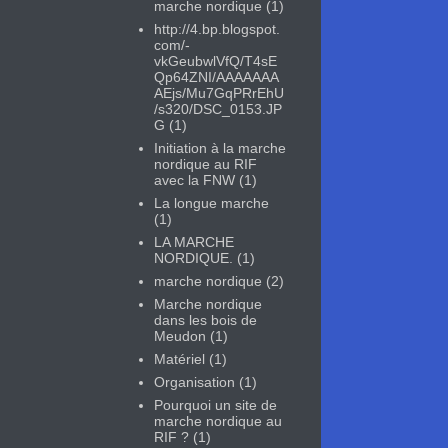
marche nordique
(1)
http://4.bp.blogspot.
com/-
vkGeubwlVfQ/T4sE
Qp64ZNI/AAAAAAA
AEjs/Mu7GqPRrEhU
/s320/DSC_0153.JP
G
(1)
Initiation à la marche
nordique au RIF
avec la FNW
(1)
La longue marche
(1)
LA MARCHE
NORDIQUE.
(1)
marche nordique
(2)
Marche nordique
dans les bois de
Meudon
(1)
Matériel
(1)
Organisation
(1)
Pourquoi un site de
marche nordique au
RIF ?
(1)