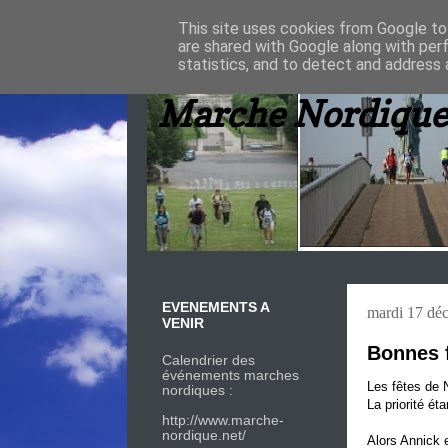
This site uses cookies from Google to 
are shared with Google along with per
statistics, and to detect and address 
Marche Nordique
EVENEMENTS A
mardi 17 dé
VENIR
Bonnes 
Calendrier des
événements marches
Les fêtes de N
nordiques :
La priorité ét
http://www.marche-
nordique.net/
Alors Annick 