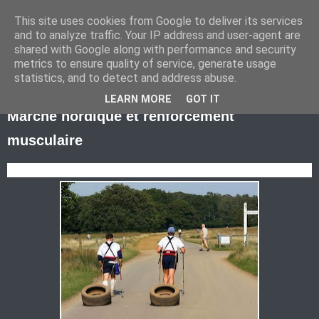
This site uses cookies from Google to deliver its services
Marche Nordique au RIF
and to analyze traffic. Your IP address and user-agent are
shared with Google along with performance and security
metrics to ensure quality of service, generate usage
statistics, and to detect and address abuse.
samedi 26 octobre 2013
LEARN MORE
GOT IT
Marche nordique et renforcement
musculaire