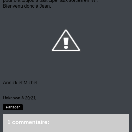
pourront toujours participer aux sorties en"W".
Bienvenu donc à Jean.
Annick et Michel
Unknown
à
20:21
Partager
1 commentaire: