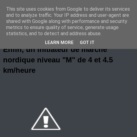
This site uses cookies from Google to deliver its services
Marche Nordique au RIF
and to analyze traffic. Your IP address and user-agent are
shared with Google along with performance and security
metrics to ensure quality of service, generate usage
statistics, and to detect and address abuse.
samedi 16 mai 2009
LEARN MORE
GOT IT
Enfin, un initiateur de marche
nordique niveau "M" de 4 et 4.5
km/heure