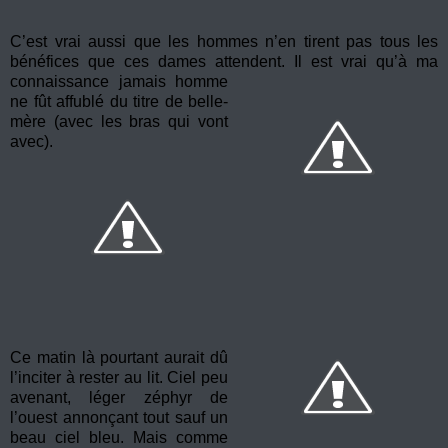
C’est vrai aussi que les hommes n’en tirent pas tous les
bénéfices que ces dames attendent. Il est
vrai qu’à ma
connaissance jamais homme
ne fût affublé du titre de belle-
mère (avec les bras qui vont
avec).
Ce matin là pourtant aurait dû
l’inciter à rester au lit. Ciel peu
avenant, léger zéphyr de
l’ouest annonçant tout sauf un
beau ciel bleu. Mais comme