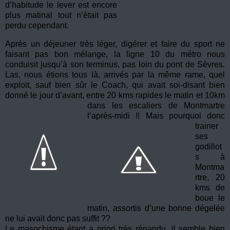
d’habitude le lever est encore
plus matinal tout n’était pas
perdu cependant.
Après un déjeuner très léger, digérer et faire du sport ne
faisant pas bon mélange, la ligne 10 du métro nous
conduisit jusqu’à son terminus, pas loin du pont de Sèvres.
Las, nous étions tous là, arrivés par la même rame, quel
exploit, sauf bien sûr le Coach, qui avait soi-disant bien
donné le jour d’avant, entre 20 kms rapides le matin
et 10km
dans les escaliers de Montmartre
l’après-midi !! Mais p
ourquoi donc
trainer
ses
godillot
s à
Montma
rtre, 20
kms de
boue le
matin, assortis d’une bonne dégelée
ne lui avait donc pas suffit ??
Le masochisme étant a priori très répandu, il semble bien