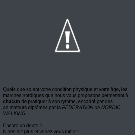
Quels que soient votre condition physique et votre âge, les
marches nordiques que nous vous proposons permettent à
chacun
de pratiquer à son rythme, encadr
é
par des
animateurs diplômés par
la
FÉDÉRATION
de NORDIC
WALKING.
Encore un doute ?
N'hésitez plus et venez vous initier :