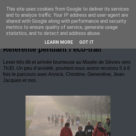
This site uses cookies from Google to deliver its services
Marche Nordique au RIF
and to analyze traffic. Your IP address and user-agent are
shared with Google along with performance and security
metrics to ensure quality of service, generate usage
statistics, and to detect and address abuse.
lundi 23 avril 2012
LEARN MORE
GOT IT
Référente pendant l’éco-trail
Lever très tôt et arrivée brumeuse au Musée de Sèvres vers
7h30. Un peu d’anxiété, pourtant nous avons reconnu 5 à 6
fois le parcours avec Annick, Christine, Geneviève, Jean-
Jacques et moi.