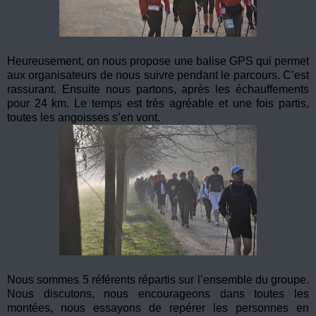
Heureusement, on nous propose une balise GPS qui permet
aux organisateurs de nous suivre pendant le parcours. C’est
rassurant. Ensuite nous partons, après les échauffements
pour 24 km. Le temps est très agréable et une fois partis,
toutes les angoisses s’en vont.
Nous sommes 5 référents répartis sur l’ensemble du groupe.
Nous discutons, nous encourageons dans toutes les
montées, nous essayons de repérer les personnes en