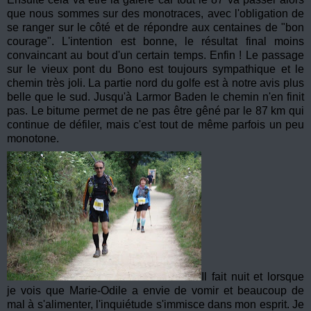
que nous sommes sur des monotraces, avec l'obligation de
se ranger sur le côté et de répondre aux centaines de "bon
courage". L'intention est bonne, le résultat final moins
convaincant au bout d'un certain temps. Enfin ! Le passage
sur le vieux pont du Bono est toujours sympathique et le
chemin très joli. La partie nord du golfe est à notre avis plus
belle que le sud. Jusqu'à Larmor Baden le chemin n'en finit
pas. Le bitume permet de ne pas être gêné par le 87 km qui
continue de défiler, mais c'est tout de même parfois un peu
monotone.
Il fait nuit et lorsque
je vois que Marie-Odile a envie de vomir et beaucoup de
mal à s'alimenter, l'inquiétude s'immisce dans mon esprit. Je