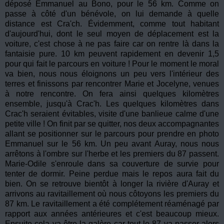
déposé Emmanuel au Bono, pour le 56 km. Comme on
passe à côté d'un bénévole, on lui demande à quelle
distance est Cra'ch. Évidemment, comme tout habitant
d'aujourd'hui, dont le seul moyen de déplacement est la
voiture, c'est chose à ne pas faire car on rentre là dans la
fantaisie pure. 10 km peuvent rapidement en devenir 1,5
pour qui fait le parcours en voiture ! Pour le moment le moral
va bien, nous nous éloignons un peu vers l'intérieur des
terres et finissons par rencontrer Marie et Jocelyne, venues
à notre rencontre. On fera ainsi quelques kilomètres
ensemble, jusqu'à Crac'h. Les quelques kilomètres dans
Crac'h seraient évitables, visite d'une banlieue calme d'une
petite ville ! On finit par se quitter, nos deux accompagnantes
allant se positionner sur le parcours pour prendre en photo
Emmanuel sur le 56 km. Un peu avant Auray, nous nous
arrêtons à l'ombre sur l'herbe et les premiers du 87 passent.
Marie-Odile s'enroule dans sa couverture de survie pour
tenter de dormir. Peine perdue mais le repos aura fait du
bien. On se retrouve bientôt à longer la rivière d'Auray et
arrivons au ravitaillement où nous côtoyons les premiers du
87 km. Le ravitaillement a été complétement réaménagé par
rapport aux années antérieures et c'est beaucoup mieux.
Ensuite cela va être la galère car tout le 87 va passer alors