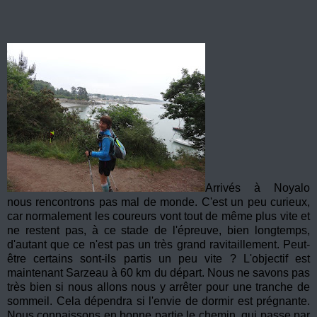
Arrivés à Noyalo
nous rencontrons pas mal de monde. C'est un peu curieux,
car normalement les coureurs vont tout de même plus vite et
ne restent pas, à ce stade de l'épreuve, bien longtemps,
d'autant que ce n'est pas un très grand ravitaillement. Peut-
être certains sont-ils partis un peu vite ? L'objectif est
maintenant Sarzeau à 60 km du départ. Nous ne savons pas
très bien si nous allons nous y arrêter pour une tranche de
sommeil. Cela dépendra si l'envie de dormir est prégnante.
Nous connaissons en bonne partie le chemin, qui passe par