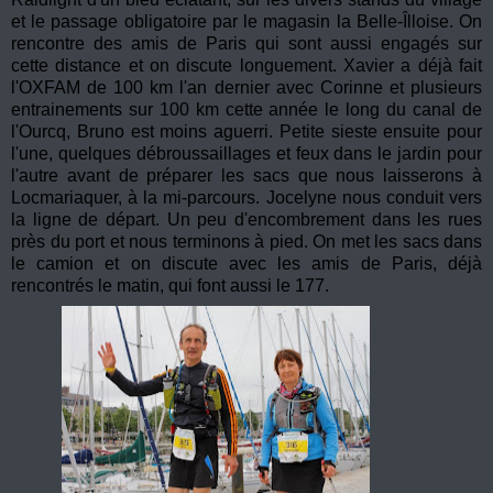
et le passage obligatoire par le magasin la Belle-Îlloise. On
rencontre des amis de Paris qui sont aussi engagés sur
cette distance et on discute longuement. Xavier a déjà fait
l'OXFAM de 100 km l'an dernier avec Corinne et plusieurs
entrainements sur 100 km cette année le long du canal de
l'Ourcq, Bruno est moins aguerri. Petite sieste ensuite pour
l'une, quelques débroussaillages et feux dans le jardin pour
l'autre avant de préparer les sacs que nous laisserons à
Locmariaquer, à la mi-parcours. Jocelyne nous conduit vers
la ligne de départ. Un peu d'encombrement dans les rues
près du port et nous terminons à pied. On met les sacs dans
le camion et on discute avec les amis de Paris, déjà
rencontrés le matin, qui font aussi le 177.