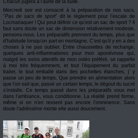
Chacun jugera à l'aune de la suite.
Mercredi soir est consacré à la préparation de nos sacs.
"
Pas de sacs de sport
" dit le règlement pour l'escale de
Locmariaquer ! Qui peut définir ce qu'est un sac de sport ? Il
faut sans doute un sac de dimension relativement modeste,
pensons-nous. Les préparatifs prennent du temps, plus que
d'habitude lorsqu'on part en montagne. C'est qu'il y en a des
choses à ne pas oublier. Entre chaussettes de rechange,
quelques anti-inflammatoires pour mon aponévrose qui,
malgré les soins attentifs de mon ostéo préféré, se rappelle
à moi très fréquemment, et tout l'équipement du parfait
trailer, le tout emballé dans des pochettes étanches, j' y
passe un peu de temps. Que prendre en alimentation alors
que l'on sait que, passé un certain temps, le dégout du sucré
s'installe. Ce temps passé dans les préparatifs vous met
dans l'ambiance, vous conditionne. La réalité prend forme,
même si on n'en ressent pas encore l'imminence. Sans
doute l'adrénaline monte elle aussi doucement.