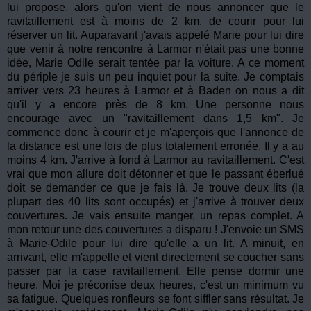
lui propose, alors qu'on vient de nous annoncer que le
ravitaillement est à moins de 2 km, de courir pour lui
réserver un lit. Auparavant j'avais appelé Marie pour lui dire
que venir à notre rencontre à Larmor n'était pas une bonne
idée, Marie Odile serait tentée par la voiture. A ce moment
du périple je suis un peu inquiet pour la suite. Je comptais
arriver vers 23 heures à Larmor et à Baden on nous a dit
qu'il y a encore près de 8 km. Une personne nous
encourage avec un "ravitaillement dans 1,5 km". Je
commence donc à courir et je m'aperçois que l'annonce de
la distance est une fois de plus totalement erronée. Il y a au
moins 4 km. J'arrive à fond à Larmor au ravitaillement. C'est
vrai que mon allure doit détonner et que le passant éberlué
doit se demander ce que je fais là. Je trouve deux lits (la
plupart des 40 lits sont occupés) et j'arrive à trouver deux
couvertures. Je vais ensuite manger, un repas complet. A
mon retour une des couvertures a disparu ! J'envoie un SMS
à Marie-Odile pour lui dire qu'elle a un lit. A minuit, en
arrivant, elle m'appelle et vient directement se coucher sans
passer par la case ravitaillement. Elle pense dormir une
heure. Moi je préconise deux heures, c'est un minimum vu
sa fatigue. Quelques ronfleurs se font siffler sans résultat. Je