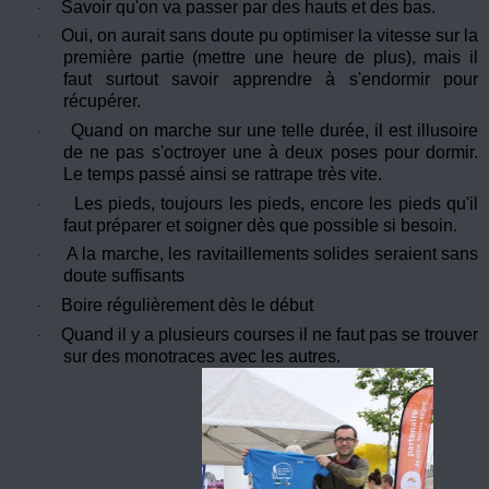
Savoir qu'on va passer par des hauts et des bas.
·
Oui, on aurait sans doute pu optimiser la vitesse sur la
·
première partie (mettre une heure de plus), mais il
faut surtout savoir apprendre à s'endormir pour
récupérer.
Quand on marche sur une telle durée, il est illusoire
·
de ne pas s'octroyer une à deux poses pour dormir.
Le temps passé ainsi se rattrape très vite.
Les pieds, toujours les pieds, encore les pieds qu'il
·
faut préparer et soigner dès que possible si besoin.
A la marche, les ravitaillements solides seraient sans
·
doute suffisants
Boire régulièrement dès le début
·
Quand il y a plusieurs courses il ne faut pas se trouver
·
sur des monotraces avec les autres.