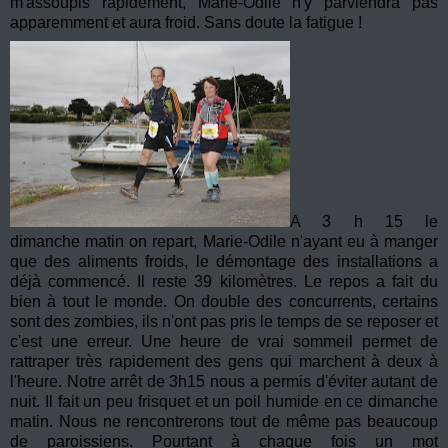
m'assoupis rapidement, Marie-Odile n'y parviendra pas
apparemment et aura froid. Sans doute la fatigue !
A 3 h 15 le
dimanche matin on repart, Marie-Odile n'ayant eu à manger
que des aliments froids, le démontage des installations a
déjà commencé. Il reste 39 kilomètres. Le repos a fait du
bien à tout le monde. On double des concurrents, certains
sont des zombies, ils n'ont pas pris le temps de se reposer et
c'est une erreur. Une heure de vrai sommeil permet de
rattraper très rapidement des gens qui marchent à deux à
l'heure. Notre arrêt de 3h15 nous a permis d'éviter autant de
nuit. Il fait un peu frisquet et un poil humide en ce dimanche
matin. Nous ne rencontrerons tout de même pas beaucoup
de paroissiens. Pourtant à chaque fois un mot