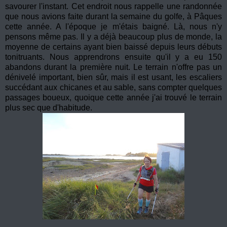
savourer l'instant. Cet endroit nous rappelle une randonnée
que nous avions faite durant la semaine du golfe, à Pâques
cette année. A l'époque je m'étais baigné. Là, nous n'y
pensons même pas. Il y a déjà beaucoup plus de monde, la
moyenne de certains ayant bien baissé depuis leurs débuts
tonitruants. Nous apprendrons ensuite qu'il y a eu 150
abandons durant la première nuit. Le terrain n'offre pas un
dénivelé important, bien sûr, mais il est usant, les escaliers
succédant aux chicanes et au sable, sans compter quelques
passages boueux, quoique cette année j'ai trouvé le terrain
plus sec que d'habitude.