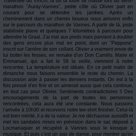
Traversée du Vincin, là où la foule se masse lors du semi-
marathon "Auray-Vannes", petite côte où Olivier part en
courant pour se détendre les jambes. Après un
cheminement dans un chemin boueux nous arrivons enfin
sur le parcours du marathon de Vannes. A partir de là, piste
stabilisée plane et quelques 7 kilomètres à parcourir pour
atteindre le Graal. J'ai mal aux pieds mais parvient à doubler
des gens encore plus mal en point, dont un "Peppone"
inscrit sur l'arrière de son collant. Olivier a vraiment envie de
lui botter les fesses, en remake d'un Don Camillo. Marie et
Emmanuel, qui a fait le 56 la veille, viennent à notre
rencontre. La température est idéale. En ce petit matin de
dimanche nous faisons ensemble le reste du chemin. La
discussion aide à passer les derniers instants. On est à la
fois pressé d'en finir et on aimerait aussi que cela continue,
en tout cas pour Olivier. Sentiments contradictoires !! Des
encouragements de la part de toutes les personnes
rencontrées, cela aura été une constante. Nous passons
l'arrivée à 10h30 et recevons notre tee-shirt finisher. Celui-là
est bien mérité, il a de la valeur. Je me déchausse aussitôt et
met les sandales mises en prévision dans le sac déposé à
Locmariaquer et récupéré à Vannes sous le kiosque à
musique. Et puis c'est un pas de danse, pour montrer qu'on