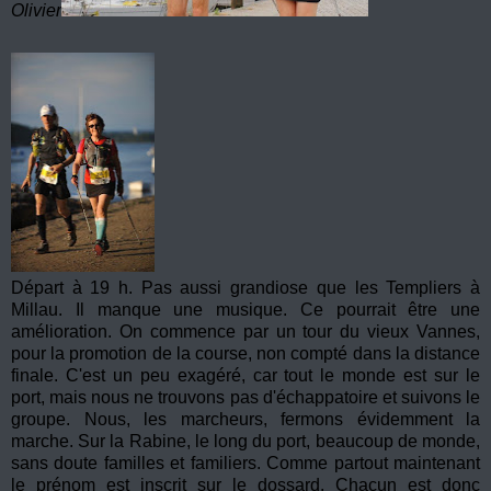
Olivier
Départ à 19 h. Pas aussi grandiose que les Templiers à
Millau. Il manque une musique. Ce pourrait être une
amélioration. On commence par un tour du vieux Vannes,
pour la promotion de la course, non compté dans la distance
finale. C'est un peu exagéré, car tout le monde est sur le
port, mais nous ne trouvons pas d'échappatoire et suivons le
groupe. Nous, les marcheurs, fermons évidemment la
marche. Sur la Rabine, le long du port, beaucoup de monde,
sans doute familles et familiers. Comme partout maintenant
le prénom est inscrit sur le dossard. Chacun est donc