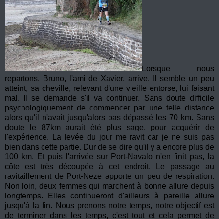
Lorsque nous
repartons, Bruno, l'ami de Xavier, arrive. Il semble un peu
atteint, sa cheville, relevant d'une vieille entorse, lui faisant
mal. Il se demande s'il va continuer. Sans doute difficile
psychologiquement de commencer par une telle distance
alors qu'il n'avait jusqu'alors pas dépassé les 70 km. Sans
doute le 87km aurait été plus sage, pour acquérir de
l'expérience. La levée du jour me ravit car je ne suis pas
bien dans cette partie. Dur de se dire qu'il y a encore plus de
100 km. Et puis l'arrivée sur Port-Navalo n'en finit pas, la
côte est très découpée à cet endroit. Le passage au
ravitaillement de Port-Neze apporte un peu de respiration.
Non loin, deux femmes qui marchent à bonne allure depuis
longtemps. Elles continueront d'ailleurs à pareille allure
jusqu'à la fin. Nous prenons notre temps, notre objectif est
de terminer dans les temps, c'est tout et cela permet de