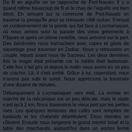
De fil en aiguille on se rapproche de Port-Navalo. Il y a
quand même beaucoup de fil et le chas de l'aiguille est bien
étroit. En arrivant sur la commune de Port-Navalo on
traverse la presqu'île pour se retrouver côté océan. S'ensuit
un contournement de la pointe qui fait face à Locmariaquer,
où nous avions suivi la parade des vieux gréements à
Pâques et après un ultime contrôle, nous arrivons sur le port.
Des bénévoles nous harnachent avec capes et gilets de
sauvetage pour traverser en Zodiac. Nous y retrouvons un
couple, reparti avant nous de Sarzeau. Les deux dernières
fois la magie était présente car la météo était fastueuse.
Cette fois il fait gris et depuis le matin nous avons eu un peu
de crachin. Là, il s'est arrêté. Grâce à lui, cependant, nous
n'avons pas subi le soleil. Nous apprécions la traversée
d'une dizaine de minutes.
Débarquement à Locmariaquer vers midi. La remise en
marche de la mécanique est un peu délicate, mais le stade
n'est qu'à 2 km. Nous traversons le vieux port par les petites
rues. Les quelques terrasses des cafés sont remplies de
badauds et les chalands déambulent. Deux mondes se
côtoient. Ensuite nous longeons le grand menhir brisé et la
table des marchands, aujourd'hui dans un enclos fermé