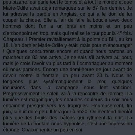
peu bizarre, qui parle tout le temps et à tout le monde et que
Marie-Odile avait déjà remarquée sur le 87 l'an dernier. Je
lui adresse la parole en Anglais, ce qui a le don de lui
couper la chique. Elle a l'air de faire la boucle avec deux
hommes dont l'un a un bras en moins et un peu
e
d'embonpoint en trop, mais qui réalise le tour pour la 4
fois.
Chapeau !! Premier ravitaillement à la pointe du Bill, au km
18. L'an dernier Marie-Odile y était, mais pour m'encourager
! Quelques concurrents encore et quand nous partons un
marcheur de 83 ans arrive. Je ne sais s'il arrivera au bout,
mais je crois l'avoir vu plus tard à Locmariaquer au moment
où nous partions. Encore une demi-heure de jour avant de
devoir mettre la frontale, un peu avant 23 h. Nous ne
longeons plus systématiquement la mer, quelques
incursions dans la campagne nous font vaticiner.
Progressivement le soleil va à la rencontre de l'ombre. La
lumière est magnifique, les chaudes couleurs du soir nous
entrainent presque vers les tropiques. Heureusement, fin
juin, la nuit dure peu. Il fera jour à 5h30. On n'entend bientôt
plus que les bruits des bâtons qui rythment la nuit. La
lumière de la frontale nous hypnotise, c'est une impression
étrange. Chacun rentre un peu en soi.