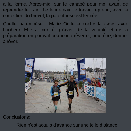
a la forme. Après-midi sur le canapé pour moi avant de
reprendre le train. Le lendemain le travail reprend, avec la
correction du brevet, la parenthèse est fermée.
Quelle parenthèse ! Marie Odile a coché la case, avec
bonheur. Elle a montré qu'avec de la volonté et de la
préparation on pouvait beaucoup rêver et, peut-être, donner
à rêver.
Conclusions:
Rien n'est acquis d'avance sur une telle distance.
·