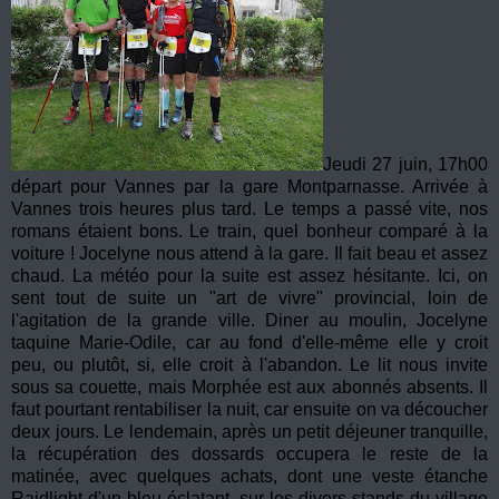
Jeudi 27 juin, 17h00
départ pour Vannes par la gare Montparnasse. Arrivée à
Vannes trois heures plus tard. Le temps a passé vite, nos
romans étaient bons. Le train, quel bonheur comparé à la
voiture ! Jocelyne nous attend à la gare. Il fait beau et assez
chaud. La météo pour la suite est assez hésitante. Ici, on
sent tout de suite un "art de vivre" provincial, loin de
l'agitation de la grande ville. Diner au moulin, Jocelyne
taquine Marie-Odile, car au fond d'elle-même elle y croit
peu, ou plutôt, si, elle croit à l'abandon. Le lit nous invite
sous sa couette, mais Morphée est aux abonnés absents. Il
faut pourtant rentabiliser la nuit, car ensuite on va découcher
deux jours. Le lendemain, après un petit déjeuner tranquille,
la récupération des dossards occupera le reste de la
matinée, avec quelques achats, dont une veste étanche
Raidlight d'un bleu éclatant, sur les divers stands du village