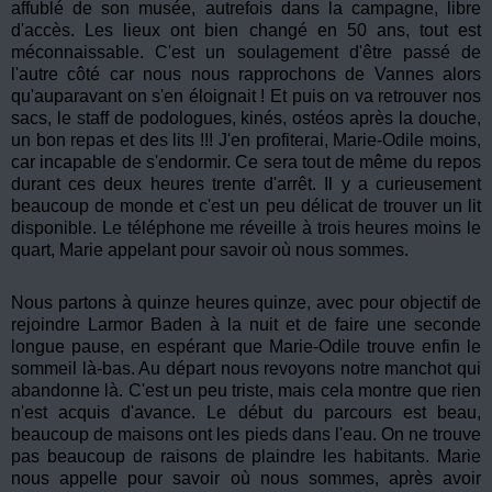
affublé de son musée, autrefois dans la campagne, libre
d'accès. Les lieux ont bien changé en 50 ans, tout est
méconnaissable. C'est un soulagement d'être passé de
l'autre côté car nous nous rapprochons de Vannes alors
qu'auparavant on s'en éloignait ! Et puis on va retrouver nos
sacs, le staff de podologues, kinés, ostéos après la douche,
un bon repas et des lits !!! J'en profiterai, Marie-Odile moins,
car incapable de s'endormir. Ce sera tout de même du repos
durant ces deux heures trente d'arrêt. Il y a curieusement
beaucoup de monde et c'est un peu délicat de trouver un lit
disponible. Le téléphone me réveille à trois heures moins le
quart, Marie appelant pour savoir où nous sommes.
Nous partons à quinze heures quinze, avec pour objectif de
rejoindre Larmor Baden à la nuit et de faire une seconde
longue pause, en espérant que Marie-Odile trouve enfin le
sommeil là-bas. Au départ nous revoyons notre manchot qui
abandonne là. C'est un peu triste, mais cela montre que rien
n'est acquis d'avance. Le début du parcours est beau,
beaucoup de maisons ont les pieds dans l'eau. On ne trouve
pas beaucoup de raisons de plaindre les habitants. Marie
nous appelle pour savoir où nous sommes, après avoir