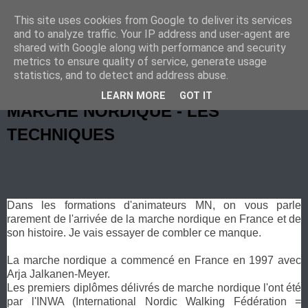
This site uses cookies from Google to deliver its services
Marche Nordique au RIF
and to analyze traffic. Your IP address and user-agent are
shared with Google along with performance and security
metrics to ensure quality of service, generate usage
statistics, and to detect and address abuse.
dimanche 17 septembre 2017
LEARN MORE
GOT IT
MARCHE NORDIQUE - LES
TECHNIQUES
Dans les formations d'animateurs MN, on vous parle
rarement de l'arrivée de la marche nordique en France et de
son histoire. Je vais essayer de combler ce manque.
La marche nordique a commencé en France en 1997 avec
Arja Jalkanen-Meyer.
Les premiers diplômes délivrés de marche nordique l'ont été
par l'INWA (International Nordic Walking Fédération =