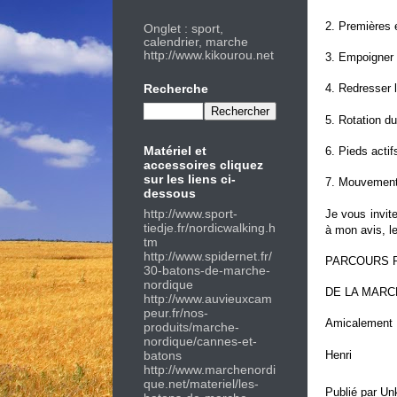
2. Premières 
Onglet : sport,
calendrier, marche
http://www.kikourou.net
3. Empoigner 
Recherche
4. Redresser 
5. Rotation du
Matériel et
6. Pieds actif
accessoires cliquez
sur les liens ci-
7. Mouvement
dessous
http://
www.sport-
Je vous invit
tiedje.fr/nordicwalking.h
à mon avis, l
tm
http://
www.spidernet.fr/
PARCOURS 
30-batons-de-marche-
nordique
DE LA MARC
http://
www.auvieuxcam
peur.fr/nos-
Amicalement
produits/marche-
nordique/cannes-et-
Henri
batons
http://w
ww.marchenordi
que.net/materiel/les-
Publié par
Un