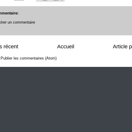
mentaire:
strer un commentaire
us récent
Accueil
Article 
:
Publier les commentaires (Atom)