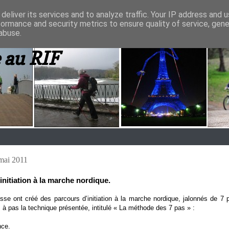
deliver its services and to analyze traffic. Your IP address and 
formance and security metrics to ensure quality of service, gen
abuse.
 au RIF
mai 2011
initiation à la marche nordique.
se ont créé des parcours d’initiation à la marche nordique, jalonnés de 7
 à pas la technique présentée, intitulé « La méthode des 7 pas » :
nce.