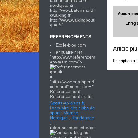
batons-de-marche-
nordique.htm
http://
www.batonsnordi
Aucun com
cwalking.fr/
http://
www.walkingbouti
Enregi
que.fr/
REFERENCEMENTS
Etoile-blog.com
Article pl
annuaire href =
"http://www.referencem
Inscription à 
ent-team.com/">
=
"http://www.oorangeref.
com href" semi title = "
Référencement
Référencement gratuit
Sports-et-loisirs.fr
,
l'annuaire des clubs de
sport
:
Marche
Nordique
,
Randonnee
, ...
referencement internet