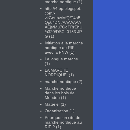
marche nordique
(1)
http://4.bp.blogspot.
com/-
vkGeubwlVfQ/T4sE
Qp64ZNI/AAAAAAA
AEjs/Mu7GqPRrEhU
/s320/DSC_0153.JP
G
(1)
Initiation à la marche
nordique au RIF
avec la FNW
(1)
La longue marche
(1)
LA MARCHE
NORDIQUE.
(1)
marche nordique
(2)
Marche nordique
dans les bois de
Meudon
(1)
Matériel
(1)
Organisation
(1)
Pourquoi un site de
marche nordique au
RIF ?
(1)