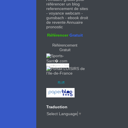
referencement de sites
-
voyance webcam
-
gunsbach
-
ebook droit
de revente
Annuaire
pronostic
Référencer
Gratuit
Référencement
Gratuit
e est enregistr� sur l´
annuaire
dans la cat�gorie >
Sports d'hiver
Traduction
Select Language
▼