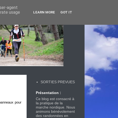
user-agent
erate usage
LEARN MORE
GOT IT
SORTIES PREVUES
Présentation :
Ce blog est consacré à
 panneaux pour
la pratique de la
marche nordique. Nous
animons bénévolement
des randonnées en