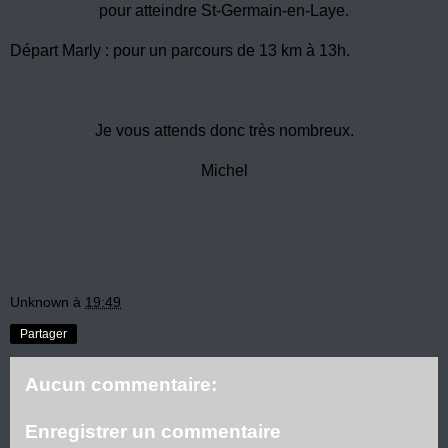
pour atteindre St-Germain-en-Laye.
Départ Marly : pour un parcours de 13 km à 13h.
Je vous attends donc très nombreux.
Michel
Unknown
à
19:49
Partager
Aucun commentaire:
Enregistrer un commentaire