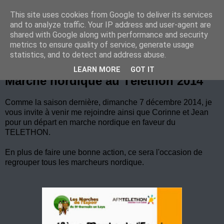
This site uses cookies from Google to deliver its services
Marche Nordique au RIF
and to analyze traffic. Your IP address and user-agent are
shared with Google along with performance and security
metrics to ensure quality of service, generate usage
statistics, and to detect and address abuse.
dimanche 16 novembre 2014
LEARN MORE
GOT IT
Marche nordique au Téléthon 2014
Comme la saison dernière, dimanche 7 décembre 2014, je
vous invite à venir me rejoindre ainsi que Corinne et Jean
pour un départ en marche nordique en faveur du
TELETHON.
En plus de faire une bonne action, ce sera l'occasion de
regrouper tous les marcheurs nordique.