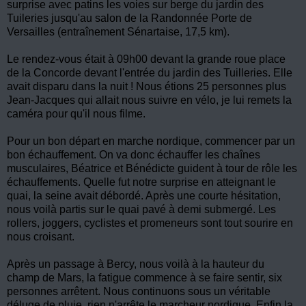
surprise avec patins les voies sur berge du jardin des
Tuileries
jusqu'au
salon de la Randonnée Porte de
Versailles
(
entraînement
Sénartaise
, 17,5 km).
Le rendez-vous était à 09h00 devant la grande roue place
de la Concorde devant l'entrée du jardin des
Tuilleries
. Elle
avait
disparu
dans la nuit ! Nous étions 25 personnes plus
Jean-Jacques
qui allait nous suivre en vélo, je lui remets la
caméra pour qu'il nous filme.
Pour un bon départ en marche nordique, commencer par un
bon échauffement. On va donc échauffer les chaînes
musculaires,
Béatrice
et
Bénédicte
guident à tour de rôle les
échauffements. Quelle fut notre surprise en atteignant le
quai, la seine avait débordé. Après une courte hésitation,
nous voilà partis sur le quai pavé à demi submergé. Les
rollers
,
joggers
, cyclistes et promeneurs sont tout sourire en
nous croisant.
Après un passage à Bercy, nous voilà à la hauteur du
champ de Mars, la fatigue commence à se faire sentir, six
personnes arrêtent. Nous continuons sous un véritable
déluge de pluie, rien n'arrête le marcheur nordique. Enfin la