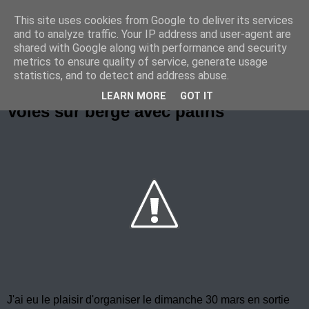
This site uses cookies from Google to deliver its services
Marche Nordique au RIF
and to analyze traffic. Your IP address and user-agent are
shared with Google along with performance and security
metrics to ensure quality of service, generate usage
statistics, and to detect and address abuse.
mercredi 2 avril 2008
LEARN MORE
GOT IT
Voies sur berge avec patins
J'ai eu le plaisir
d'organiser
le dimanche 30 mars en sortie