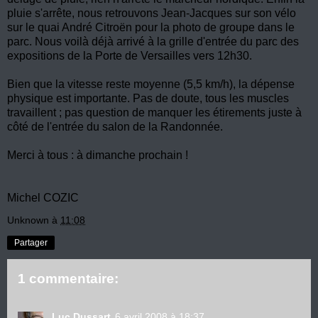
pluie s'arrête, nous retrouvons Jean-Jacques sur son vélo
sur le quai André Citroën pour la photo de groupe dans le
parc. Nous voilà déjà arrivé à la grille d'entrée du parc des
expositions de la Porte de Versailles vers 12h30.
Bien que la vitesse reste moyenne (5,5 km/h), la dépense
physique est importante. Pas de doute, tous les muscles
travaillent ; pas question de manquer les étirements juste à
côté de l'entrée du salon de la Randonnée.
Merci à tous : à dimanche prochain !
Michel COZIC
Unknown
à
11:08
Partager
1 commentaire:
Luc Dussart
6 avril 2008 à 18:37