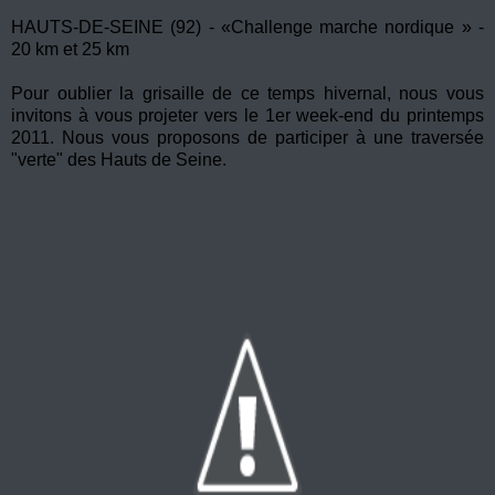
HAUTS-DE-SEINE (92) - «Challenge marche nordique » -
20 km et 25 km
Pour oublier la grisaille de ce temps hivernal, nous vous
invitons à vous projeter vers le 1er week-end du printemps
2011. Nous vous proposons de participer à une traversée
"verte" des Hauts de Seine.