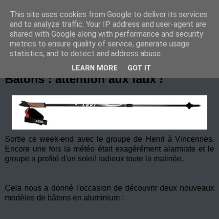
This site uses cookies from Google to deliver its services
Marche Nordique au RIF
and to analyze traffic. Your IP address and user-agent are
shared with Google along with performance and security
metrics to ensure quality of service, generate usage
statistics, and to detect and address abuse.
mercredi 12 décembre 2007
LEARN MORE
GOT IT
Bâtons : attention aux faux !
Sortie ce week-end avec le groupe de Henri à Vincennes.
Encore une fois la météo était exagérément alarmiste et le
groupe a profité d'un soleil radieux toute la matinée.
Cela nous a donné l'occasion de découvrir deux nouveaux
modèles de bâtons en aluminium :