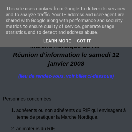
This site uses cookies from Google to deliver its services
Marche Nordique au RIF
and to analyze traffic. Your IP address and user-agent are
shared with Google along with performance and security
metrics to ensure quality of service, generate usage
statistics, and to detect and address abuse.
dimanche 6 janvier 2008
LEARN MORE
GOT IT
Marche nordique au RIF
Réunion d’information le samedi 12
janvier 2008
(lieu de rendez-vous, voir billet ci-dessous)
Personnes concernées :
1.
adhérents ou non adhérents du RIF qui envisagent à
terme de pratiquer la Marche Nordique,
2.
animateurs du RIF,