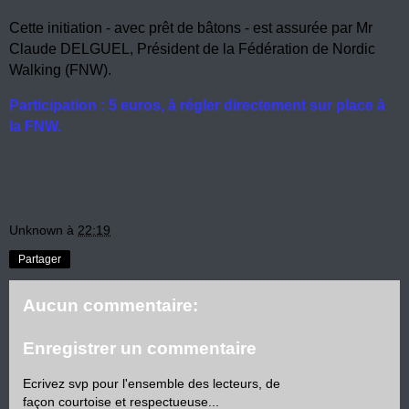
Cette initiation - avec prêt de bâtons - est assurée par Mr
Claude DELGUEL, Président de la Fédération de Nordic
Walking (FNW).
Participation : 5 euros, à régler directement sur place à
la FNW.
Unknown
à
22:19
Partager
Aucun commentaire:
Enregistrer un commentaire
Ecrivez svp pour l'ensemble des lecteurs, de
façon courtoise et respectueuse...