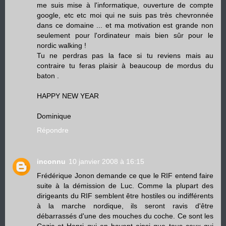
me suis mise à l'informatique, ouverture de compte
google, etc etc moi qui ne suis pas très chevronnée
dans ce domaine ... et ma motivation est grande non
seulement pour l'ordinateur mais bien sûr pour le
nordic walking !
Tu ne perdras pas la face si tu reviens mais au
contraire tu feras plaisir à beaucoup de mordus du
baton .
HAPPY NEW YEAR
Dominique
Répondre
inconnu
10 janvier 2008 à 16:15
Frédérique Jonon demande ce que le RIF entend faire
suite à la démission de Luc. Comme la plupart des
dirigeants du RIF semblent être hostiles ou indifférents
à la marche nordique, ils seront ravis d'être
débarrassés d'une des mouches du coche. Ce sont les
Cozic et Henri qui en bavent ainsi que tous ceux qui