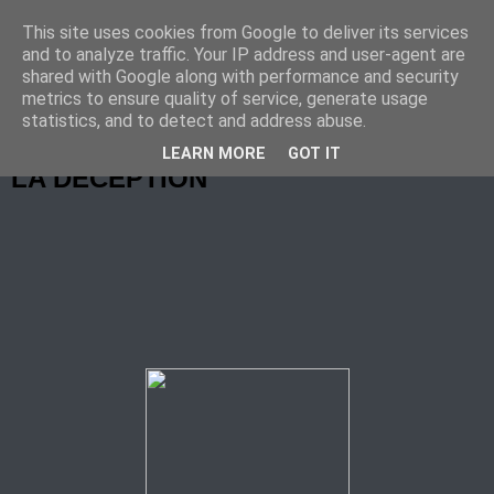
This site uses cookies from Google to deliver its services
Marche Nordique au RIF
and to analyze traffic. Your IP address and user-agent are
shared with Google along with performance and security
metrics to ensure quality of service, generate usage
statistics, and to detect and address abuse.
mardi 8 janvier 2008
LEARN MORE
GOT IT
LA DECEPTION